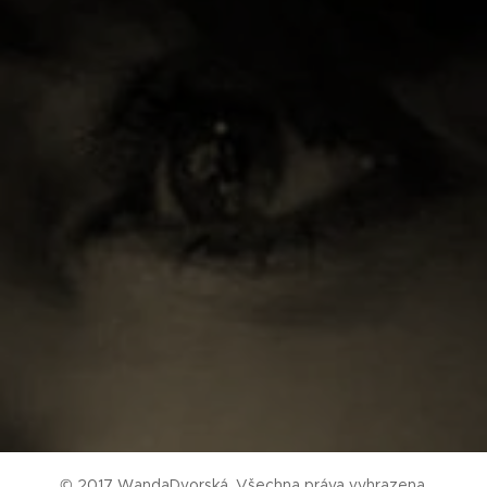
© 2017 WandaDvorská. Všechna práva vyhrazena.