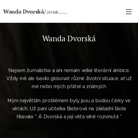
Wanda Dvorská/
jen tak ........
Wanda Dvorská
Nejsem žurnalistka a ani nemám velké literární ambice.
Vždy mě ale bavilo glosovat různé životní situace, ať už
mé nebo mých přátel a známých
Mým největším problémem byly, jsou a budou čárky ve
větách. Už paní učitelka Biebrová na základní škole
říkavala: " Á Dvorská a její věta silně rozvinutá "