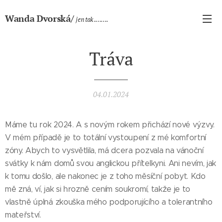
Wanda Dvorská/
jen tak ........
Tráva
04.01.2024
Máme tu rok 2024. A s novým rokem přichází nové výzvy.
V mém případě je to totální vystoupení z mé komfortní
zóny. Abych to vysvětlila, má dcera pozvala na vánoční
svátky k nám domů svou anglickou přítelkyni. Ani nevím, jak
k tomu došlo, ale nakonec je z toho měsíční pobyt. Kdo
mě zná, ví, jak si hrozně cením soukromí, takže je to
vlastně úplná zkouška mého podporujícího a tolerantního
mateřství.