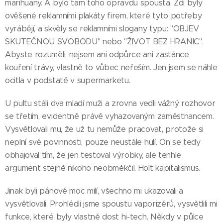
marihuany. A bylo tam toho opravdu spousta. Zdi byly
ověšené reklamními plakáty firem, které tyto potřeby
vyrábějí, a skvěly se reklamními slogany typu: "OBJEV
SKUTEČNOU SVOBODU" nebo "ŽIVOT BEZ HRANIC".
Abyste rozuměli, nejsem ani odpůrce ani zastánce
kouření trávy, vlastně to vůbec neřeším. Jen jsem se náhle
ocitla v podstatě v supermarketu.
U pultu stáli dva mladí muži a zrovna vedli vážný rozhovor
se třetím, evidentně právě vyhazovaným zaměstnancem.
Vysvětlovali mu, že už tu nemůže pracovat, protože si
neplní své povinnosti, pouze neustále hulí. On se tedy
obhajoval tím, že jen testoval výrobky, ale tenhle
argument stejně nikoho neobměkčil. Holt kapitalismus.
Jinak byli pánové moc milí, všechno mi ukazovali a
vysvětlovali. Prohlédli jsme spoustu vaporizérů, vysvětlili mi
funkce, které byly vlastně dost hi-tech. Někdy v půlce