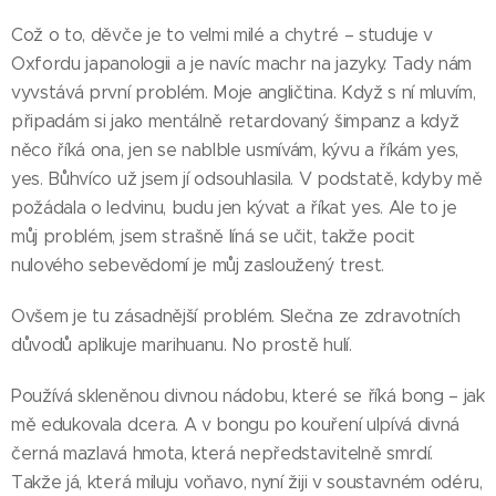
Což o to, děvče je to velmi milé a chytré – studuje v
Oxfordu japanologii a je navíc machr na jazyky. Tady nám
vyvstává první problém. Moje angličtina. Když s ní mluvím,
připadám si jako mentálně retardovaný šimpanz a když
něco říká ona, jen se nablble usmívám, kývu a říkám yes,
yes. Bůhvíco už jsem jí odsouhlasila. V podstatě, kdyby mě
požádala o ledvinu, budu jen kývat a říkat yes. Ale to je
můj problém, jsem strašně líná se učit, takže pocit
nulového sebevědomí je můj zasloužený trest.
Ovšem je tu zásadnější problém. Slečna ze zdravotních
důvodů aplikuje marihuanu. No prostě hulí.
Používá skleněnou divnou nádobu, které se říká bong – jak
mě edukovala dcera. A v bongu po kouření ulpívá divná
černá mazlavá hmota, která nepředstavitelně smrdí.
Takže já, která miluju voňavo, nyní žiji v soustavném odéru,