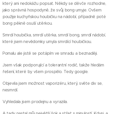
který ani nedokážu popsat. Někdy se děvče rozhodne,
jako správná hospodyně, že svůj bong umyje. Ovšem
použije kuchyňskou houbičku na nádobí, případně poté
bong pěkně osuší utěrkou.
Smrdí houbička, smrdí utěrka, smrdí bong, smrdí nádobí,
které jsem nevědomky umyla smrdící houbičkou.
Pomalu ale jistě se potápím ve smradu a beznaději.
Jsem však podporující a tolerantní rodič, takže hledám
řešení, které by všem prospělo. Tedy google.
Objevila jsem možnost vaporizéru, který, světe div se,
nesmrdí.
Vyhledala jsem prodejnu a vyrazila.
A tady nastal můj největší šok a střet s minulostí. Kdysi, a