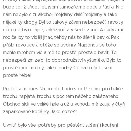
bude to již třicet let, jsem samozřejmě docela řádila. Nic
nám nebylo cizí, alkohol, mejdany, další mejdany a také
nějaké ty drogy. Byl to takový závan nebezpečí, revolty,
něco co bylo tajné, zakázané a v šedé zóně. A i když mí
rodiče by to viděli jinak, tehdy nás to šíleně bavilo. Pak
přišla revoluce a otěže se uvolnily. Najednou se toho
mohlo mnohem víc a mě to prostě přestalo bavit. To
nebezpečí zmizelo, to dobrodružství vyšumělo. Bylo to
prostě moc možný, takže nudný. Co na to říct, jsem
prostě rebel.
Proto jsem dnes šla do obchodu s potřebami pro huliče
trochu napjatá, trochu s pocitem něčeho zakázaného.
Obchod sídlí ve veliké hale a už u vchodu mě zaujaly čtyři
zaparkované kočárky. Jako cože??
Uvnitř bylo vše, potřeby pro pěstění, sušení i kouření