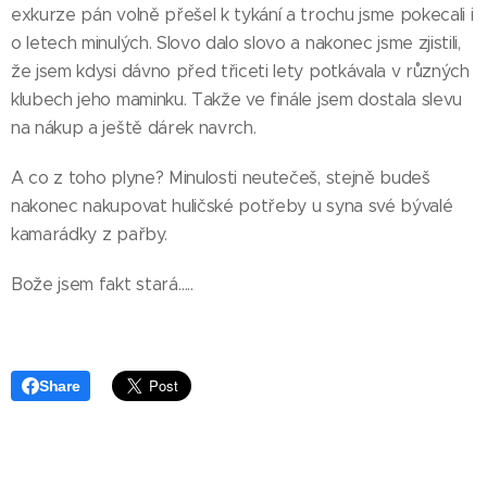
exkurze pán volně přešel k tykání a trochu jsme pokecali i
o letech minulých. Slovo dalo slovo a nakonec jsme zjistili,
že jsem kdysi dávno před třiceti lety potkávala v různých
klubech jeho maminku. Takže ve finále jsem dostala slevu
na nákup a ještě dárek navrch.
A co z toho plyne? Minulosti neutečeš, stejně budeš
nakonec nakupovat huličské potřeby u syna své bývalé
kamarádky z pařby.
Bože jsem fakt stará…..
Share