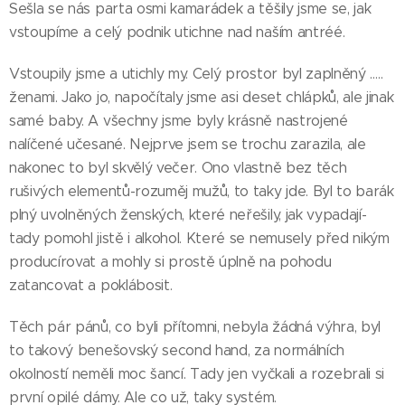
Sešla se nás parta osmi kamarádek a těšily jsme se, jak
vstoupíme a celý podnik utichne nad naším antréé.
Vstoupily jsme a utichly my. Celý prostor byl zaplněný …..
ženami. Jako jo, napočítaly jsme asi deset chlápků, ale jinak
samé baby. A všechny jsme byly krásně nastrojené
nalíčené učesané. Nejprve jsem se trochu zarazila, ale
nakonec to byl skvělý večer. Ono vlastně bez těch
rušivých elementů-rozuměj mužů, to taky jde. Byl to barák
plný uvolněných ženských, které neřešily, jak vypadají-
tady pomohl jistě i alkohol. Které se nemusely před nikým
producírovat a mohly si prostě úplně na pohodu
zatancovat a poklábosit.
Těch pár pánů, co byli přítomni, nebyla žádná výhra, byl
to takový benešovský second hand, za normálních
okolností neměli moc šancí. Tady jen vyčkali a rozebrali si
první opilé dámy. Ale co už, taky systém.