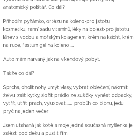
anatomický polštář. Co dál?
Přihodím pyžámko, ortézu na koleno-pro jistotu,
kosmetiku, ranní sadu vitamínů, léky na bolest-pro jistotu,
láhev s vodou a mořským kolagenem, krém na ksicht, krém
na ruce, fastum gel na koleno ….
Auto mám narvaný, jak na víkendový pobyt.
Takže co dál?
Sprcha, oholit nohy, umýt vlasy, vybrat oblečení, nakrmit
želvu, zalít kytky, složit prádlo ze sušičky, vynést odpadky,
vytřít, utřít prach, vyluxovat…….. probůh co blbnu, jedu
pryč na jeden večer.
Jsem utahaná jak kotě a moje jediná současná myšlenka je
zalézt pod deku a pustit film.