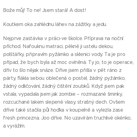
Bože můj! To ne! Jsem stará! A dost!
Koutkem oka zahlédnu láhev na zážitky a jedu.
Nejprve zastávka v práci-ve školce. Příprava na noční
příchod. Nafouknu matraci, pěkně ji ustelu dekou,
polštářky, připravím pyžámko a sklenici vody. Ta je pro
případ, že bych byla až moc ovíněná. Ty jo, to je operace,
dřív to šlo nějak snáze. Dříve jsem přišla v pět ráno z
párty, flákla sebou oblečená o postel, žádný pyžámko,
žádný odličování, žádný čištění zoubků. Když jsem pak
vstala, vypadala jsem jak zombie – rozmazané šminky,
rozcuchané lakem slepené vlasy, strašný dech. Ovšem
dříve také stačila půl hoďka v koupelně a vylezla zase
fresh princezna. Joo dříve. No uzavírám truchlivé okénko,
a vyrážím.