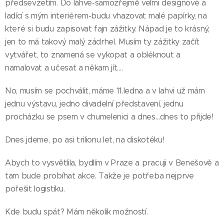
předsevzetím. Do láhve-samozřejmě velmi designové a
ladící s mým interiérem-budu vhazovat malé papírky, na
které si budu zapisovat fajn zážitky. Nápad je to krásný,
jen to má takový malý zádrhel. Musím ty zážitky začít
vytvářet, to znamená se vykopat a obléknout a
namalovat a učesat a někam jít….
No, musím se pochválit, máme 11.ledna a v lahvi už mám
jednu výstavu, jedno divadelní představení, jednu
procházku se psem v chumelenici a dnes…dnes to přijde!
Dnes jdeme, po asi trilionu let, na diskotéku!
Abych to vysvětlila, bydlím v Praze a pracuji v Benešově a
tam bude probíhat akce. Takže je potřeba nejprve
pořešit logistiku.
Kde budu spát? Mám několik možností.