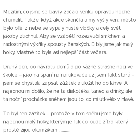
Mezitím, co jsme se bavily, začalo venku opravdu hodně
chumelit. Takže, když akce skončila a my vyšly ven….město
bylo bílé, z nebe se sypaly husté vločky a celý svět
jakoby ztichnul. Aby se vzápětí rozezvučil smíchem a
radostnými výkřiky spousty ženských. Blbly jsme jak malý
holky. Vlastně to byla asi nejlepší část večera.
Druhý den, po návratu domů a po vážně strašné noci ve
školce – jako na spaní na nafukovače už jsem fakt stará –
jsem se chystala zapsat zážitek a uložit ho do lahve. A
najednou mi došlo, že ne ta diskotéka, tanec a drinky, ale
ta noční procházka sněhem jsou to, co mi utkvělo v hlavě.
To byl ten zážitek – protože v tom sněhu jsme byly
najednou malý holky, kterým je fuk co bude zítra, který
prostě žijou okamžikem …………