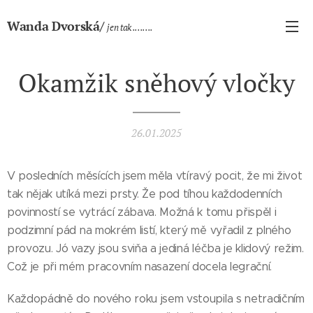
Wanda Dvorská/
jen tak ........
Okamžik sněhový vločky
26.01.2025
V posledních měsících jsem měla vtíravý pocit, že mi život
tak nějak utíká mezi prsty. Že pod tíhou každodenních
povinností se vytrácí zábava. Možná k tomu přispěl i
podzimní pád na mokrém listí, který mě vyřadil z plného
provozu. Jó vazy jsou sviňa a jediná léčba je klidový režim.
Což je při mém pracovním nasazení docela legrační.
Každopádně do nového roku jsem vstoupila s netradičním