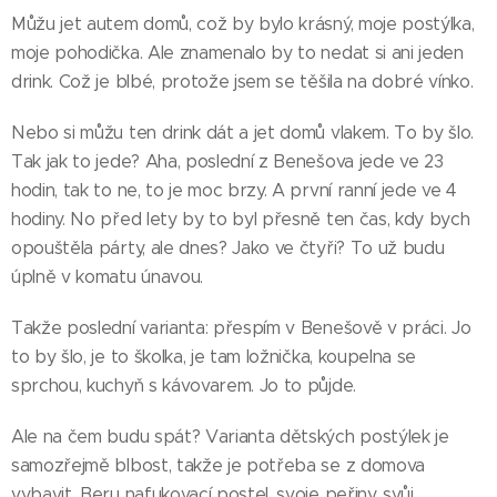
Můžu jet autem domů, což by bylo krásný, moje postýlka,
moje pohodička. Ale znamenalo by to nedat si ani jeden
drink. Což je blbé, protože jsem se těšila na dobré vínko.
Nebo si můžu ten drink dát a jet domů vlakem. To by šlo.
Tak jak to jede? Aha, poslední z Benešova jede ve 23
hodin, tak to ne, to je moc brzy. A první ranní jede ve 4
hodiny. No před lety by to byl přesně ten čas, kdy bych
opouštěla párty, ale dnes? Jako ve čtyři? To už budu
úplně v komatu únavou.
Takže poslední varianta: přespím v Benešově v práci. Jo
to by šlo, je to školka, je tam ložnička, koupelna se
sprchou, kuchyň s kávovarem. Jo to půjde.
Ale na čem budu spát? Varianta dětských postýlek je
samozřejmě blbost, takže je potřeba se z domova
vybavit. Beru nafukovací postel, svoje peřiny, svůj