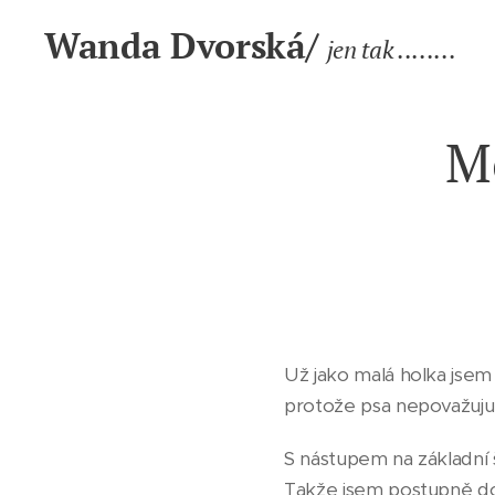
Wanda Dvorská/
jen tak ........
Mo
Už jako malá holka jsem 
protože psa nepovažuju z
S nástupem na základní 
Takže jsem postupně do