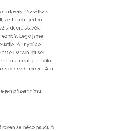
o milovaly. Prasátka se
l, že to jeho jedno
ž si dcera stavěla
nezničíš. Lego jsme
stilo. A i nyní po
prostě Darwin musel
že se mu nějak podařilo
ikovaní bezdomovci. A u
 se jen přízemnímu
zároveň se něco naučí. A