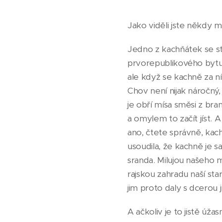
Jako viděli jste někdy 
Jedno z kachňátek se st
prvorepublikového bytu 
ale když se kachně za ní
Chov není nijak náročný,
je obří mísa směsi z br
a omylem to začít jíst. A
ano, čtete správně, kach
usoudila, že kachně je 
sranda. Milujou našeho 
rajskou zahradu naší st
jim proto daly s dcerou 
A ačkoliv je to jistě ú