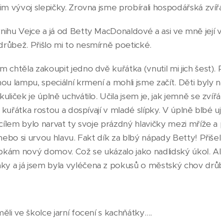
im vývoj slepičky. Zrovna jsme probírali hospodářská zvíř
nihu Vejce a já od Betty MacDonaldové a asi ve mně její 
růbež. Přišlo mi to nesmírně poetické.
 chtěla zakoupit jedno dvě kuřátka (vnutil mi jich šest). P
ou lampu, speciální krmení a mohli jsme začít. Děti byly 
liček je úplně uchvátilo. Učila jsem je, jak jemně se zvířá
k kuřátka rostou a dospívají v mladé slípky. V úplně blbé 
m cílem bylo narvat ty svoje prázdný hlavičky mezi mříže 
 nebo si urvou hlavu. Fakt dík za blbý nápady Betty! Přiše
lbkám nový domov. Což se ukázalo jako nadlidský úkol. Al
y a já jsem byla vyléčena z pokusů o městský chov drů
ěli ve školce jarní focení s kachňátky….