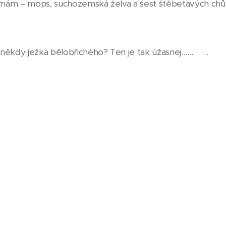
ž mám – mops, suchozemská želva a šest štěbetavých chů
někdy ježka bělobřichého? Ten je tak úžasnej…………..