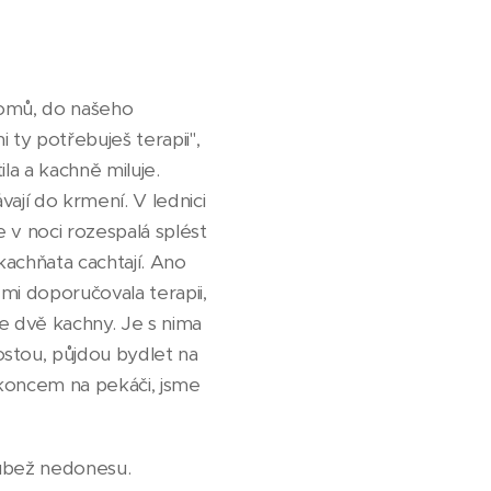
domů, do našeho
ty potřebuješ terapii",
la a kachně miluje.
vají do krmení. V lednici
 v noci rozespalá splést
 kachňata cachtají. Ano
 mi doporučovala terapii,
e dvě kachny. Je s nima
ostou, půjdou bydlet na
 koncem na pekáči, jsme
růbež nedonesu.