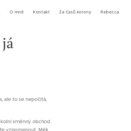
g
O mně
Kontakt
Za časů korony
Rebecca
 já
, ale to se nepočítá,
 školní směnný obchod.
ete vzpomenout. Měli