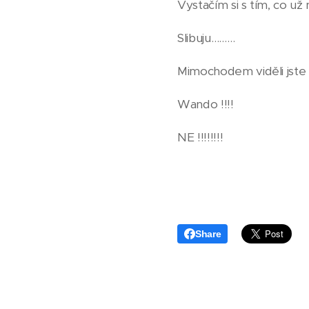
Vystačím si s tím, co u
Slibuju………
Mimochodem viděli jste 
Wando !!!!
NE !!!!!!!!
Share