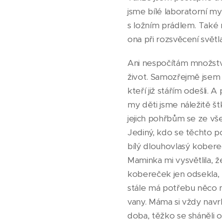
jsme bílé laboratorní my
s ložním prádlem. Také r
ona při rozsvěcení světl
Ani nespočítám množství 
život. Samozřejmě jsem 
kteří již stářím odešli.
my děti jsme náležitě š
jejich pohřbům se ze všec
Jediný, kdo se těchto p
bílý dlouhovlasý kobere
Maminka mi vysvětlila, ž
kobereček jen odsekla, ž
stále má potřebu něco m
vany. Máma si vždy navrhl
doba, těžko se sháněli 