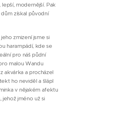
 lepší, modernější. Pak
, dům získal původní
jeho zmizení jsme si
tou harampádí, kde se
eální pro náš půdní
l pro malou Wandu
 z akvárka a procházel
tekt ho neviděl a šlápl
aminka v nějakém afektu
 jehož jméno už si