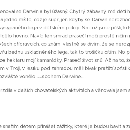
noval se Darwin a byl úžasný. Chytrý, zábavný, mé děti h
a jedno místo, což je supr, jen kdyby se Darwin nerozhod
sypaného lega v dětském pokoji. Na což jsme přišli, kdy
 ulpělo hovno. Navíc ten smrad prasečí moči prostě ničím 
šech přípravcích, co znám, vlastně se divím, že se nerozpu
řu bednu uskladněného lega, tak to trošičku cítím. No 
ze hektaru mojí kamarádky. Prasečí život snů. Až na to, 
 v Troji, v lesíku pod zahradou měli bivak pražští sofist
 obzvláště vonělo……sbohem Darwine….
zdila v dalších chovatelských aktivitách a věnovala jsem
e snažím dětem přinášet zážitky, které je budou bavit a 