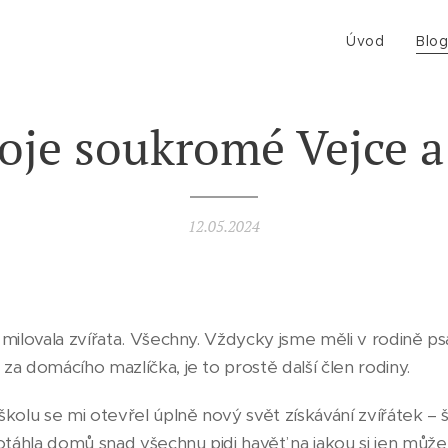
Úvod
Blo
je soukromé Vejce a
12.05.2024
milovala zvířata. Všechny. Vždycky jsme měli v rodině psa
a domácího mazlíčka, je to prostě další člen rodiny.
školu se mi otevřel úplně nový svět získávání zvířátek –
táhla domů snad všechnu pidi havěť na jakou si jen můž