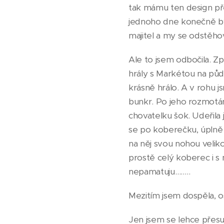
tak mámu ten design přes
jednoho dne konečně byl
majitel a my se odstěho
Ale to jsem odbočila. Z
hrály s Markétou na půd
krásně hrálo. A v rohu j
bunkr. Po jeho rozmotán
chovatelku šok. Udeřila 
se po koberečku, úplně s
na něj svou nohou velik
prostě celý koberec i s
nepamatuju……..
Mezitím jsem dospěla, os
Jen jsem se lehce přes