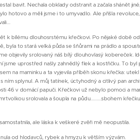
tal bavit. Nechala obklady odstranit a začala shánět jiné,
o hotovo a měli jsme i to umyvadlo. Ale přišla revoluce
vali…
pět k bílému dlouhosrstému křečkovi. Po nějaké době od 
ě, byla to stará velká půda se šňůrami na prádlo a spous
sme objevily srolovaný náš bílý dlouhovlasý kobereček. Id
í jsme uprostřed našly zahnědlý flek a kostřičku. To by
jsem na maminku a ta vyjevila příběh skonu křečka: utekl
 ním splynul. A můj tatínek, úctyhodný a citlivý pan archi
osti 46 v domácí papuči. Křečkovi už nebylo pomoci a m
 mrtvolkou srolovala a šoupla na půdu………sbohem křečku,
amostatnila, ale láska k veškeré zvěři mě neopustila.
unula od hlodavců, rybek a hmyzu k větším výzvám.