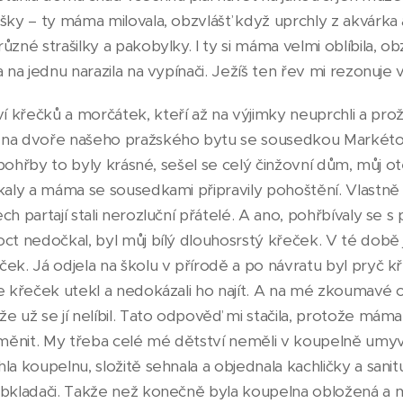
šky – ty máma milovala, obzvlášť když uprchly z akvárka a
ůzné strašilky a pakobylky. I ty si máma velmi oblíbila, ob
a na jednu narazila na vypínači. Ježíš ten řev mi rezonuje 
křečků a morčátek, kteří až na výjimky neuprchli a prožil
na dvoře našeho pražského bytu se sousedkou Markétou zř
 A pohřby to byly krásné, sešel se celý činžovní dům, můj o
tkaly a máma se sousedkami připravily pohoštění. Vlastn
h partají stali nerozluční přátelé. A ano, pohřbívaly se s 
oct nedočkal, byl můj bílý dlouhosrstý křeček. V té době
ček. Já odjela na školu v přírodě a po návratu byl pryč k
e křeček utekl a nedokázali ho najít. A na mé zkoumavé o
e už se jí nelíbil. Tato odpověď mi stačila, protože máma 
ěnit. My třeba celé mé dětství neměli v koupelně umyvad
a koupelnu, složitě sehnala a objednala kachličky a sanitu.
obkladači. Takže než konečně byla koupelna obložená a 