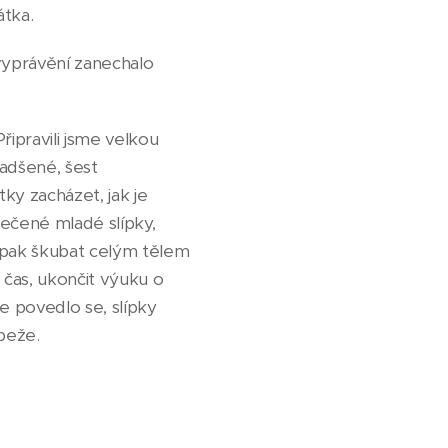
átka.
vyprávění zanechalo
řipravili jsme velkou
nadšené, šest
tky zacházet, jak je
uječené mladé slípky,
a pak škubat celým tělem
l čas, ukončit výuku o
e povedlo se, slípky
beže.