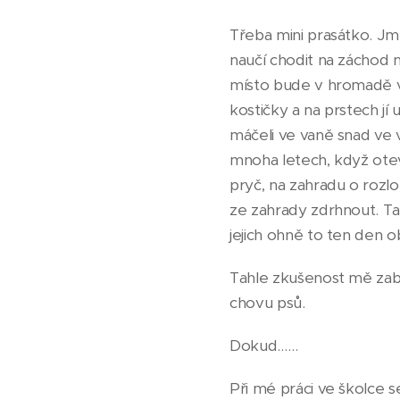
Třeba mini prasátko. Jme
naučí chodit na záchod n
místo bude v hromadě vy
kostičky a na prstech jí
máčeli ve vaně snad ve v
mnoha letech, když otev
pryč, na zahradu o rozlo
ze zahrady zdrhnout. Tam
jejich ohně to ten den
Tahle zkušenost mě zabr
chovu psů.
Dokud……
Při mé práci ve školce s