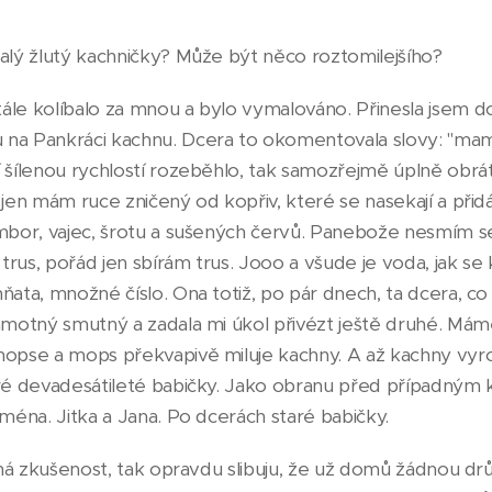
malý žlutý kachničky? Může být něco roztomilejšího?
ále kolíbalo za mnou a bylo vymalováno. Přinesla jsem 
na Pankráci kachnu. Dcera to okomentovala slovy: "mami 
 šílenou rychlostí rozeběhlo, tak samozřejmě úplně obráti
 jen mám ruce zničený od kopřiv, které se nasekají a přidá
ambor, vajec, šrotu a sušených červů. Panebože nesmím se
 trus, pořád jen sbírám trus. Jooo a všude je voda, jak se
ňata, množné číslo. Ona totiž, po pár dnech, ta dcera, co
samotný smutný a zadala mi úkol přivézt ještě druhé. Mám
mopse a mops překvapivě miluje kachny. A až kachny vyr
aré devadesátileté babičky. Jako obranu před případným
jména. Jitka a Jana. Po dcerách staré babičky.
žasná zkušenost, tak opravdu slibuju, že už domů žádnou d