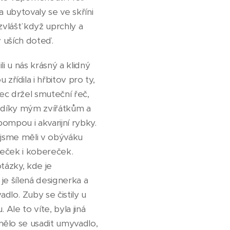
 ubytovaly se ve skříni
zvlášť když uprchly a
v uších doteď.
i u nás krásný a klidný
ídila i hřbitov pro ty,
tec držel smuteční řeč,
ě díky mým zvířátkům a
pompou i akvarijní rybky.
 jsme měli v obýváku
řeček i kobereček.
tázky, kde je
je šílená designerka a
lo. Zuby se čistily u
 Ale to víte, byla jiná
mělo se usadit umyvadlo,