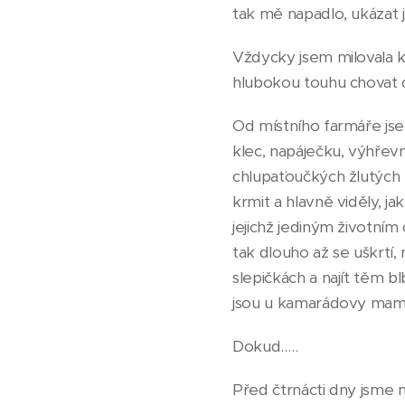
tak mě napadlo, ukázat j
Vždycky jsem milovala k
hlubokou touhu chovat d
Od místního farmáře jsem
klec, napáječku, výhřevn
chlupaťoučkých žlutých ku
krmit a hlavně viděly, ja
jejichž jediným životní
tak dlouho až se uškrtí,
slepičkách a najít těm b
jsou u kamarádovy mamk
Dokud…..
Před čtrnácti dny jsme m