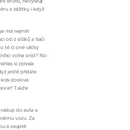
 druhů, nevyšiluji
ru a zážitky, i když
 je má nejmíň
 oči z důlků a tlačí
 té či oné uličky
čního volna sníst? No
ahlas si zpívala
yž ještě přidáte
 koši doslova
noce!! Takže
 nákup do auta a
vanému vozu. Za
ou a zaujatě