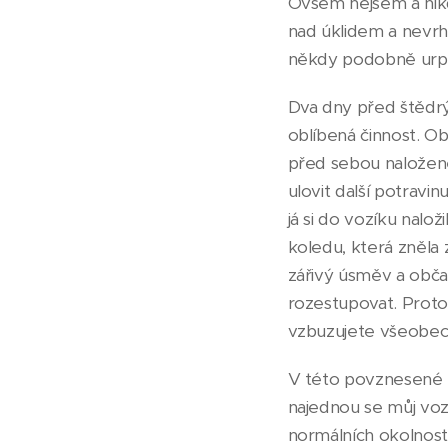
Ovšem nejsem a nikd
nad úklidem a nevrhá
někdy podobně urp
Dva dny před štědrý
oblíbená činnost. Ob
před sebou naložené
ulovit další potravi
já si do vozíku nalož
koledu, která zněla 
zářivý úsměv a občas
rozestupovat. Proto
vzbuzujete všeobecn
V této povznesené n
najednou se můj vozí
normálních okolnost