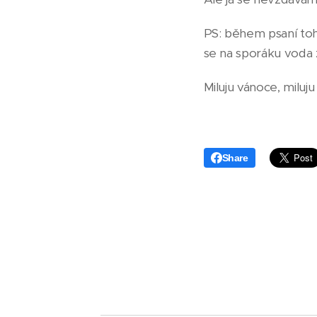
PS: během psaní toh
se na sporáku voda 
Miluju vánoce, miluju vánoc
Share