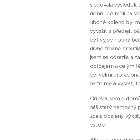
sledovala výsledek t
dobří lidé měli na 
ubohé koleno byl mo
vyvážit a předejít p
být výjev hodný béč
divně trhaně hroutila
jsem se odrazila a z
obličejem a celým t
byl velmi profesioná
na to měla vysrat, tom
Odešla jsem si domů 
náš starý nemocný pe
zcela obalený výkaly
všude
Ale já se nevzdávám, mi