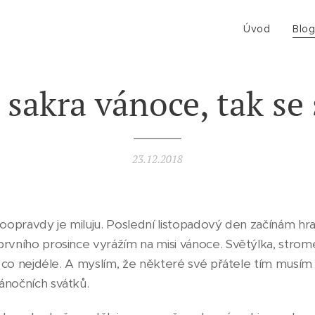
Úvod
Blo
 sakra vánoce, tak se
23.12.2018
doopravdy je miluju. Poslední listopadový den začínám hr
prvního prosince vyrážím na misi vánoce. Světýlka, stro
ít co nejdéle. A myslím, že některé své přátele tím musím
ánočních svátků.