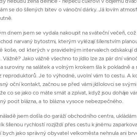
y nebudu žena dělnice - nepeču cukroví v objemu dvaceti
m se do šílených bitev o vánoční dárky. Já lovím atmosfé
utně.
m dnem jsem se vydala nakoupit na sváteční večeři, což
chod narvaný bytostmi, kterým vylézají šílenstvím planoucí
 koše, od kterých v pravidelným intervalech odskakují do
nu. Vážně? Jako vážně všechno to jídlo lze za pár dní váno
ila suroviny na salátek a volným krokem šla k pokladně a n
z reproduktorů. Je to výhodné, uvolní vám to cestu. A kd
ný oční kontakt, začnou se před vámi jídlolovci se svými
že co se jako co máte smát a zpívat, když jsou doháje vá
ý pocit blázna, a to blázna vysoce nebezpečného.
áladě jsem došla do garáží obchodního centra, ukládám
k šílenou rychlostí rozjíždí přes cestu k jinému zaparko
í bych jako správný obyvatel velkoměsta nehnula ani brv