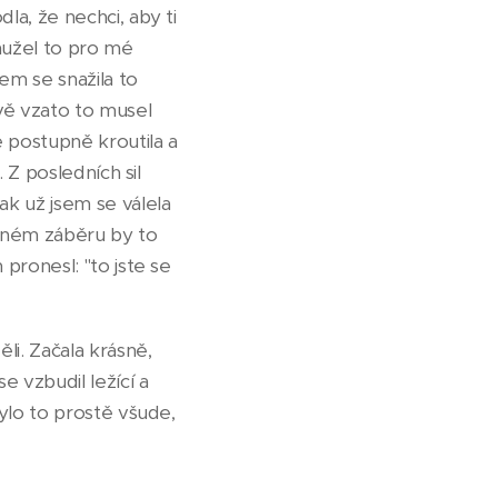
la, že nechci, aby ti
hužel to pro mé
em se snažila to
ově vzato to musel
 postupně kroutila a
 Z posledních sil
ak už jsem se válela
eném záběru by to
pronesl: "to jste se
li. Začala krásně,
e vzbudil ležící a
bylo to prostě všude,