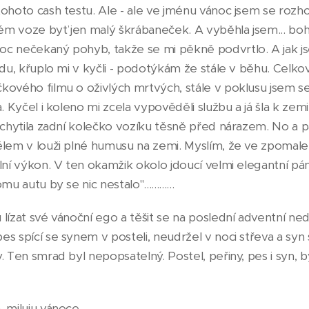
ohoto cash testu. Ale - ale ve jménu vánoc jsem se rozhod
svém voze byť jen malý škrábaneček. A vyběhla jsem... bo
c nečekaný pohyb, takže se mi pěkně podvrtlo. A jak js
ádu, křuplo mi v kyčli - podotýkám že stále v běhu. Celk
kového filmu o oživlých mrtvých, stále v poklusu jsem se
. Kyčel i koleno mi zcela vypověděli službu a já šla k zemi.
achytila zadní kolečko vozíku těsně před nárazem. No a p
ělem v louži plné humusu na zemi. Myslím, že ve zpomal
lní výkon. V ten okamžik okolo jdoucí velmi elegantní pán 
u autu by se nic nestalo"............
lízat své vánoční ego a těšit se na poslední adventní nedě
s spící se synem v posteli, neudržel v noci střeva a syn s
. Ten smrad byl nepopsatelný. Postel, peřiny, pes i syn, 
luju vánoce.............