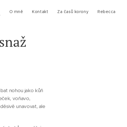
g
O mně
Kontakt
Za časů korony
Rebecca
 snaž
abat nohou jako kůň
meček, voňavo,
 děsivě unavovat, ale