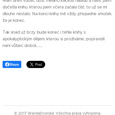
Mám dnes vůbec dost melancholickou náladu a navíc jsem
dočetla knihu, kterou jsem včera začala číst, to už se mi
dlouho nestalo. Na konci knihy mě vždy přepadne smutek,
že je konec.
Tak snad už brzy bude konec i téhle knihy s
apokalyptickým dějem, kterou si prožíváme, popravdě
není vůbec dobrá.........
Share
© 2017 WandaDvorská. Všechna práva vyhrazena.