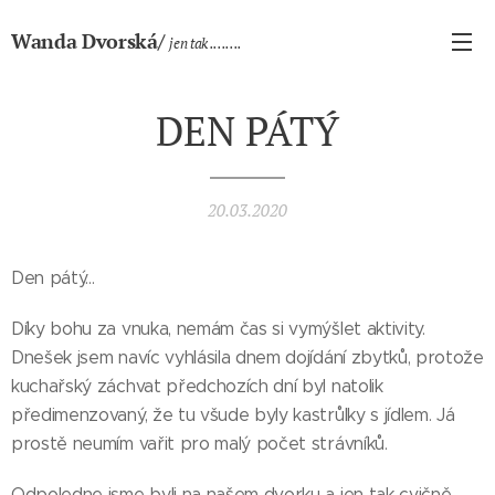
Wanda Dvorská/
jen tak ........
DEN PÁTÝ
20.03.2020
Den pátý...
Díky bohu za vnuka, nemám čas si vymýšlet aktivity.
Dnešek jsem navíc vyhlásila dnem dojídání zbytků, protože
kuchařský záchvat předchozích dní byl natolik
předimenzovaný, že tu všude byly kastrůlky s jídlem. Já
prostě neumím vařit pro malý počet strávníků.
Odpoledne jsme byli na našem dvorku a jen tak cvičně