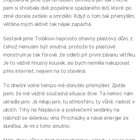
jsem si shrabala dvě popelnice spadaného listí, které po
zimě docela zetlelo a smrdělo. Když o tom tak přemýšlím,
většina mých aktivit tak nějak zapáchá.
Sestavili jsme Tobíkovi naprosto ohavný plastový dům, z
čehož nemusím být smutná, protože to plastové
monstrum je tak fórové, že odletí při první závanu větříku.
Je to vážně hnusný kousek, asi bych neměla nakupovat
přes internet, nejsem na to stavěná.
To dnešní volné tempo mě donutilo přemýšlet. Zjistila
jsem, že mě vážně současná situace štve. Ta nemoc nám
ukradla jaro. Já miluju jaro, tu atmosféru, ty vůně, radost v
ulicích. Trhy na Náplavce a podvečerní sedánky na
nábřeží se sklenkou vína. Procházky a nával energie ze
sluníčka. Je mi z toho smutno.