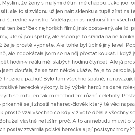
í. Myslím, že ženy s malými dětmi mě chápou. Jako joo, o
át, ale to si zvládnu už jen nalít sklenku a tupě zírat na te
nd šeredně vymstilo. Viděla jsem asi nejhorší film všech 
má ten žebříček nejhorších filmů jinak postavený, ale lidi 
my, který jsou špatný, ale aspoň je to sranda na ně koukat
ý, že je prostě vypnete. Ale tohle byl úplně jiný level. Po
žně, ale nedokázala jsem se na něj přestat koukat. I když 
ět hodin-v reálu měl slabých hodinu čtyřicet. Ale já prost
 jsem doufala, že se tam někde ukáže, že je to parodie, 
 hroznou pachuť. Bylo tam všechno špatně, nenavazující 
 strašlivé herecké výkony, blbý výběr herců na dané role-
erých se mihli jen tak mimochodem různé celebrity. Posta
ě prkenně se jí zhostil neherec-člověk který té věci napsal
tak prostě vzal všechno co kdy v životě dělal a všechny se
 Bohužel vlastně netuším proč. A to ani nebudu mluvit o 
ních postav ztvárnila polská herečka a její postsynchrony