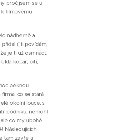
ný proč jsem se u
k k filmovému
ylo nádherně a
přidal ("ti povídám,
že je ti už osmnáct.
ekla kočár, pití,
m moc pěknou
 firma, co se stará
elé okolní louce, s
itř podniku, nemohl
, ale co my ubohé
! Následujících
e tam zavře a