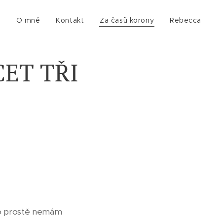
g
O mně
Kontakt
Za časů korony
Rebecca
ET TŘI
 to prostě nemám