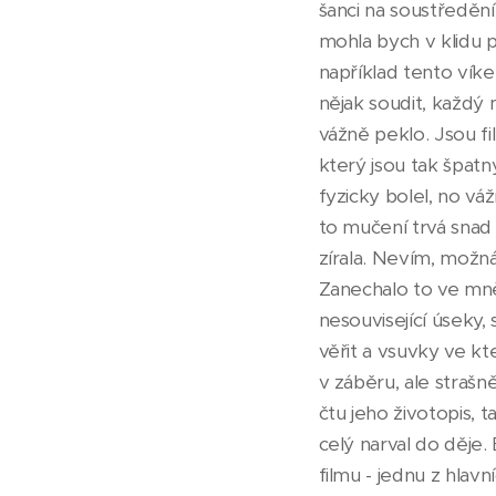
šanci na soustředěn
mohla bych v klidu ps
například tento víke
nějak soudit, každý 
vážně peklo. Jsou fil
který jsou tak špatn
fyzicky bolel, no vá
to mučení trvá snad p
zírala. Nevím, možná
Zanechalo to ve mně
nesouvisející úseky,
věřit a vsuvky ve kt
v záběru, ale strašn
čtu jeho životopis, 
celý narval do děje.
filmu - jednu z hlav