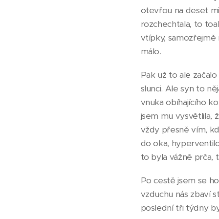
otevřou na deset mi
rozchechtala, to toa
vtípky, samozřejmě 
málo.
Pak už to ale začalo 
slunci. Ale syn to ně
vnuka obíhajícího ko
jsem mu vysvětlila,
vždy přesně vím, kde
do oka, hyperventilo
to byla vážně prča, 
Po cestě jsem se ho 
vzduchu nás zbaví st
poslední tři týdny by