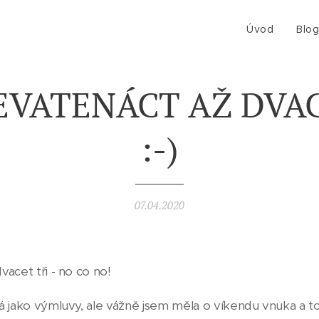
Úvod
Blo
EVATENÁCT AŽ DVAC
:-)
07.04.2020
acet tři - no co no!
á jako výmluvy, ale vážně jsem měla o víkendu vnuka a