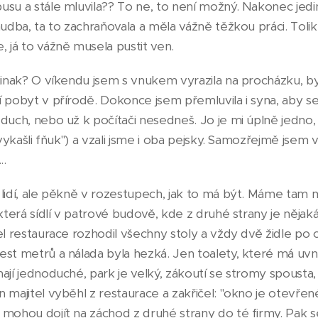
usu a stále mluvila?? To ne, to není možný. Nakonec jedi
hudba, ta to zachraňovala a měla vážně těžkou práci. Toli
 já to vážně musela pustit ven.
 jinak? O víkendu jsem s vnukem vyrazila na procházku, b
 pobyt v přírodě. Dokonce jsem přemluvila i syna, aby se 
duch, nebo už k počítači nesedneš. Jo je mi úplně jedno, 
 vykašli fňuk") a vzali jsme i oba pejsky. Samozřejmě jsem vl
..
 lidí, ale pěkně v rozestupech, jak to má být. Máme ta
která sídlí v patrové budově, kde z druhé strany je nějaká
el restaurace rozhodil všechny stoly a vždy dvě židle po c
est metrů a nálada byla hezká. Jen toalety, které má uvn
ají jednoduché, park je velký, zákoutí se stromy spousta
 majitel vyběhl z restaurace a zakřičel: "okno je otevřené
 mohou dojít na záchod z druhé strany do té firmy. Pak s