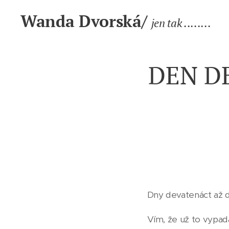
Wanda Dvorská/
jen tak ........
DEN D
Dny devatenáct až dv
Vím, že už to vypad