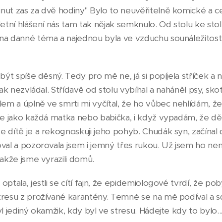
nut zas za dvě hodiny" Bylo to neuvěřitelně komické a ce
letní hlášení nás tam tak nějak semknulo. Od stolu ke sto
na danné téma a najednou byla ve vzduchu sounáležitost. 
být spíše děsný. Tedy pro mě ne, já si popíjela stříček a 
jak nezvládal. Střídavě od stolu vybíhal a naháněl psy, sko
lem a úplně ve smrti mi vyčítal, že ho vůbec nehlídám, že 
 že jako každá matka nebo babička, i když vypadám, že dě
 dítě je a rekognoskuji jeho pohyb. Chudák syn, začínal 
val a pozorovala jsem i jemný třes rukou. Už jsem ho nemo
takže jsme vyrazili domů.
optala, jestli se cítí fajn, že epidemiologové tvrdí, že p
resu z prožívané karantény. Temně se na mě podíval a sdě
l jediný okamžik, kdy byl ve stresu. Hádejte kdy to bylo..