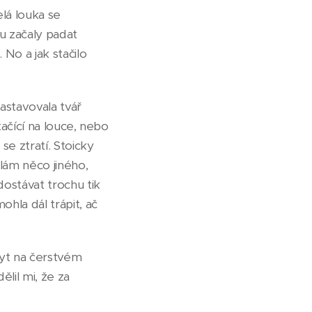
lá louka se
lu začaly padat
No a jak stačilo
nastavovala tvář
tačící na louce, nebo
se ztratí. Stoicky
lám něco jiného,
dostávat trochu tik
hla dál trápit, ač
obyt na čerstvém
lil mi, že za
.