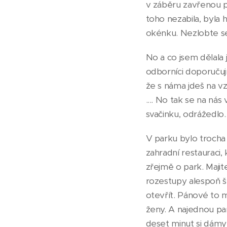
v záběru zavřenou p
toho nezabila, byla 
okénku. Nezlobte se,
No a co jsem dělala
odborníci doporučují
že s náma jdeš na vz
.... No tak se na nás
svačinku, odrážedlo..
V parku bylo trocha
zahradní restauraci, 
zřejmě o park. Majit
rozestupy alespoň š
otevřít. Pánové to m
ženy. A najednou pan
deset minut si dámy