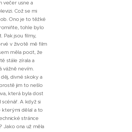
n večer usne a
levizi. Což se mi
dob. Ono je to těžké
promiňte, tohle bylo
. Pak jsou filmy,
prvé v životě mě film
jsem měla pocit, že
ě stále zírala a
já vážně nevím.
děj, divné skoky a
prostě jim to nešlo
va, která byla dost
 scénář. A když si
 kterými dělal a to
technické stránce
??? Jako ona už měla